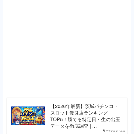
【2026年最新】茨城パチンコ・
スロット優良店ランキング
TOP5！勝てる特定日・生の出玉
データを徹底調査 | …
パチンコタイムズ