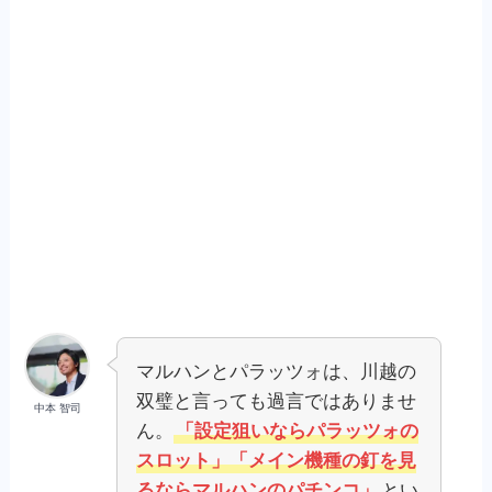
マルハンとパラッツォは、川越の
双璧と言っても過言ではありませ
中本 智司
ん。
「設定狙いならパラッツォの
スロット」「メイン機種の釘を見
るならマルハンのパチンコ」
とい