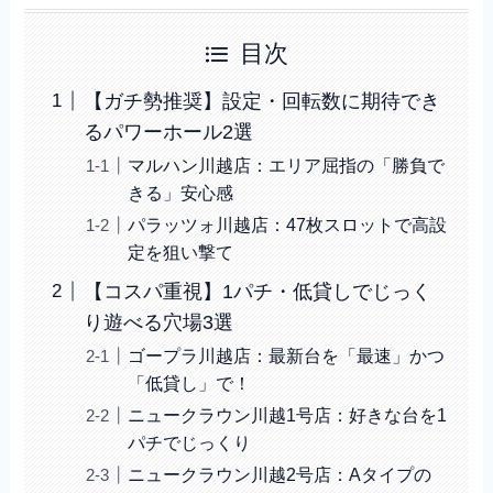
目次
【ガチ勢推奨】設定・回転数に期待でき
るパワーホール2選
マルハン川越店：エリア屈指の「勝負で
きる」安心感
パラッツォ川越店：47枚スロットで高設
定を狙い撃て
【コスパ重視】1パチ・低貸しでじっく
り遊べる穴場3選
ゴープラ川越店：最新台を「最速」かつ
「低貸し」で！
ニュークラウン川越1号店：好きな台を1
パチでじっくり
ニュークラウン川越2号店：Aタイプの