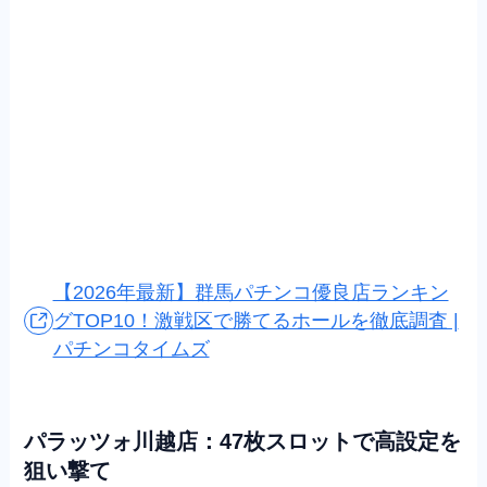
【2026年最新】群馬パチンコ優良店ランキン
グTOP10！激戦区で勝てるホールを徹底調査 |
パチンコタイムズ
パラッツォ川越店：47枚スロットで高設定を
狙い撃て