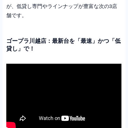
が、低貸し専門やラインナップが豊富な次の3店
舗です。
ゴープラ川越店：最新台を「最速」かつ「低
貸し」で！