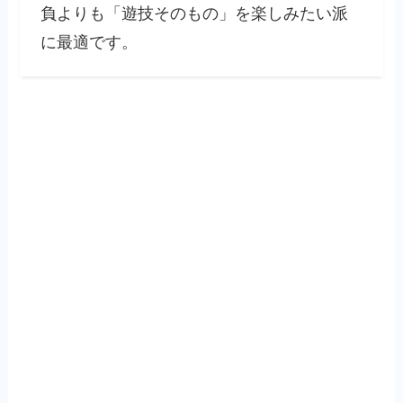
負よりも「遊技そのもの」を楽しみたい派
に最適です。