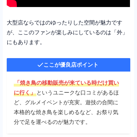
大型店ならではのゆったりした空間が魅力です
が、ここのファンが楽しみにしているのは「外」
にもあります。
ここが優良店ポイント
「焼き鳥の移動販売が来ている時だけ買い
に行く」
というユニークな口コミがあるほ
ど、グルメイベントが充実。遊技の合間に
本格的な焼き鳥を楽しめるなど、お祭り気
分で足を運べるのが魅力です。