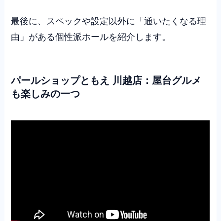
最後に、スペックや設定以外に「通いたくなる理
由」がある個性派ホールを紹介します。
パールショップともえ 川越店：屋台グルメ
も楽しみの一つ