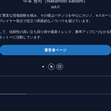
中本 智司（Nakamoto Satoshi）
編集長
て豊富な現場経験を積み、その後はパチンコを中心にカジノ、eスポー
プレイヤー視点で役立つ実践的なノウハウを届けています。
して、信頼性の高い立ち回り術や最新トレンド、勝率アップにつながる
モットーに活動しています。
運営者ページ