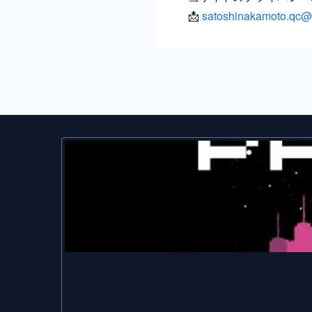
📩
satoshinakamoto.qc@