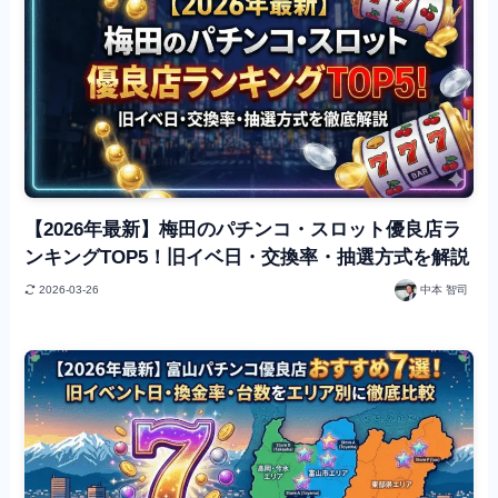
【2026年最新】梅田のパチンコ・スロット優良店ラ
ンキングTOP5！旧イベ日・交換率・抽選方式を解説
2026-03-26
中本 智司