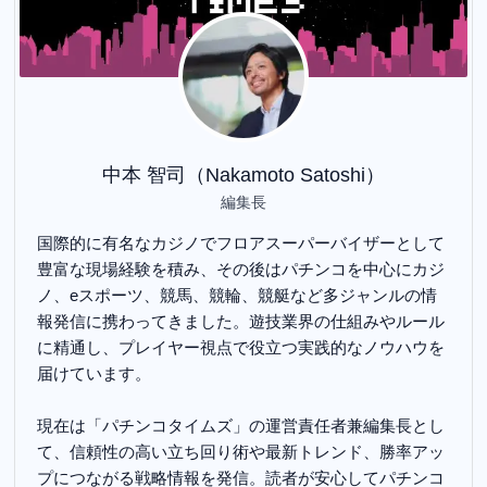
中本 智司（Nakamoto Satoshi）
編集長
国際的に有名なカジノでフロアスーパーバイザーとして
豊富な現場経験を積み、その後はパチンコを中心にカジ
ノ、eスポーツ、競馬、競輪、競艇など多ジャンルの情
報発信に携わってきました。遊技業界の仕組みやルール
に精通し、プレイヤー視点で役立つ実践的なノウハウを
届けています。
現在は「パチンコタイムズ」の運営責任者兼編集長とし
て、信頼性の高い立ち回り術や最新トレンド、勝率アッ
プにつながる戦略情報を発信。読者が安心してパチンコ