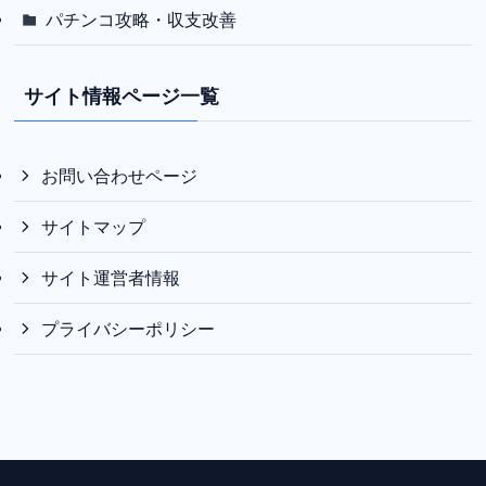
パチンコ攻略・収支改善
サイト情報ページ一覧
お問い合わせページ
サイトマップ
サイト運営者情報
プライバシーポリシー