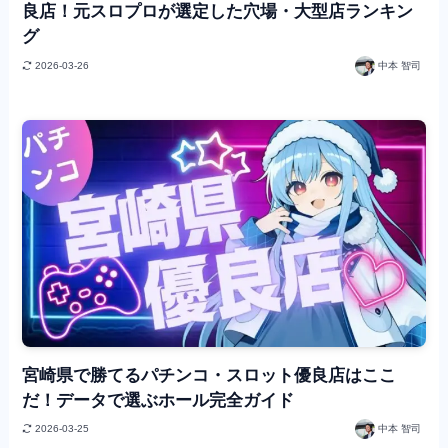
良店！元スロプロが選定した穴場・大型店ランキン
グ
2026-03-26
中本 智司
宮崎県で勝てるパチンコ・スロット優良店はここ
だ！データで選ぶホール完全ガイド
2026-03-25
中本 智司