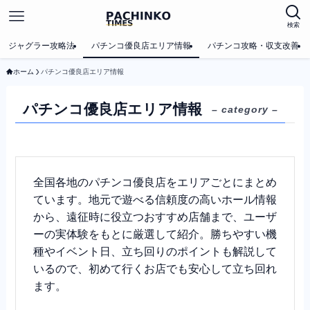
検索
ジャグラー攻略法
パチンコ優良店エリア情報
パチンコ攻略・収支改善
ホーム
パチンコ優良店エリア情報
パチンコ優良店エリア情報
– category –
全国各地のパチンコ優良店をエリアごとにまとめ
ています。地元で遊べる信頼度の高いホール情報
から、遠征時に役立つおすすめ店舗まで、ユーザ
ーの実体験をもとに厳選して紹介。勝ちやすい機
種やイベント日、立ち回りのポイントも解説して
いるので、初めて行くお店でも安心して立ち回れ
ます。