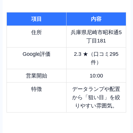
項目
内容
住所
兵庫県尼崎市昭和通5
丁目181
Google評価
2.3 ★（口コミ295
件）
営業開始
10:00
特徴
データランプや配置
から「狙い目」を絞
りやすい雰囲気。