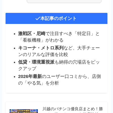
本記事のポイント
激戦区・尼崎
で注目すべき「特定日」と
「看板機種」がわかる
キコーナ・メトロ系列
など、大手チェー
ンのリアルな評価を比較
低貸・環境重視派
も納得の穴場店をピッ
クアップ
2026年最新
のユーザー口コミから、店側
の「やる気」を分析
川越のパチンコ優良店まとめ！勝