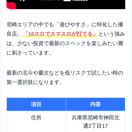
尼崎エリアの中でも「遊びやすさ」に特化した優
良店。
「10スロでスマスロが打てる」
という強み
は、少ない投資で最新のスペックを楽しみたい層
に刺さっています。
最新の北斗や慶次などを低リスクで試したい時の
第一選択肢になります。
項目
内容
住所
兵庫県尼崎市神田北
通2丁目17