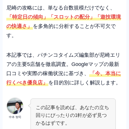
尼崎の攻略には、単なる台数規模だけでなく、
「特定日の傾向」「スロットの配分」「遊技環境
の快適さ」
を多角的に分析することが不可欠で
す。
本記事では、パチンコタイムズ編集部が尼崎エリ
アの主要5店舗を徹底調査。Googleマップの最新
口コミや実際の稼働状況に基づき、
「今、本当に
行くべき優良店」
を目的別に詳しく解説します。
この記事を読めば、あなたの立ち
回りにぴったりの1軒が必ず見つ
中本 智司
かるはずです。