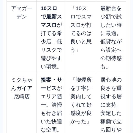
アマガー
10スロ
「10ス
最新台を
デン
で最新ス
ロでスマ
少額で試
マスロ
が
スロが打
したい時
打てる希
てるのは
に最適。
少店。低
良いと思
低貸なが
リスクで
う」
ら設定へ
遊びやす
の期待感
い環境。
も。
ミクちゃ
接客・サ
「喫煙所
居心地の
んガイア
ービス
が
を丁寧に
良さを重
尼崎店
エリア随
案内して
視する層
一。清掃
くれて好
に支持。
も行き届
感度が良
安定した
いた快適
かった」
稼働で立
な空間。
ち回りや