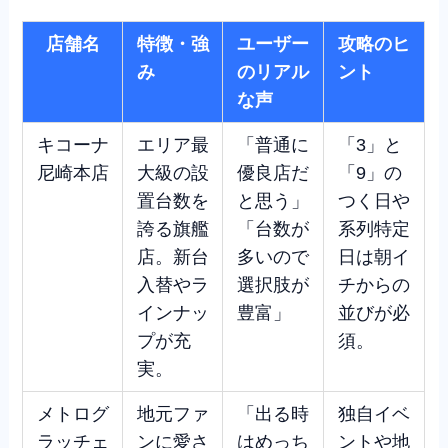
店舗名
特徴・強
ユーザー
攻略のヒ
み
のリアル
ント
な声
キコーナ
エリア最
「普通に
「3」と
尼崎本店
大級の設
優良店だ
「9」の
置台数を
と思う」
つく日や
誇る旗艦
「台数が
系列特定
店。新台
多いので
日は朝イ
入替やラ
選択肢が
チからの
インナッ
豊富」
並びが必
プが充
須。
実。
メトログ
地元ファ
「出る時
独自イベ
ラッチェ
ンに愛さ
はめっち
ントや地