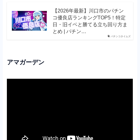
【2026年最新】川口市のパチン
コ優良店ランキングTOP5！特定
日・旧イベと勝てる立ち回り方ま
とめ | パチン…
パチンコタイムズ
アマガーデン