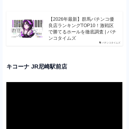
【2026年最新】群馬パチンコ優
良店ランキングTOP10！激戦区
で勝てるホールを徹底調査 | パチ
ンコタイムズ
パチンコタイムズ
キコーナ JR尼崎駅前店