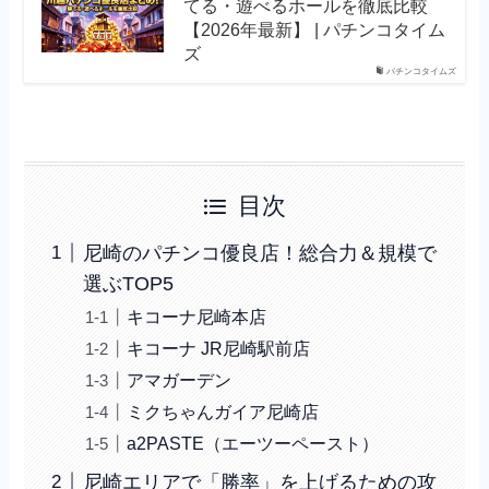
てる・遊べるホールを徹底比較
【2026年最新】 | パチンコタイム
ズ
パチンコタイムズ
目次
尼崎のパチンコ優良店！総合力＆規模で
選ぶTOP5
キコーナ尼崎本店
キコーナ JR尼崎駅前店
アマガーデン
ミクちゃんガイア尼崎店
a2PASTE（エーツーペースト）
尼崎エリアで「勝率」を上げるための攻