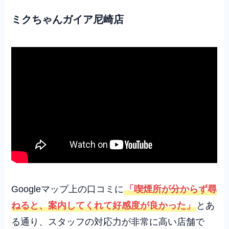
ミクちゃんガイア尼崎店
Googleマップ上の口コミに
「喫煙所が分からず尋
ねると、案内してくれて好感度が良かった」
とあ
る通り、スタッフの対応力が非常に高い店舗で