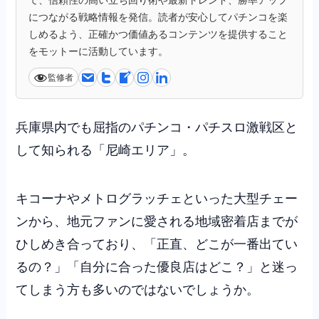
につながる戦略情報を発信。読者が安心してパチンコを楽
しめるよう、正確かつ価値あるコンテンツを提供すること
をモットーに活動しています。
監修者
兵庫県内でも屈指のパチンコ・パチスロ激戦区と
して知られる「尼崎エリア」。
キコーナやメトログラッチェといった大型チェー
ンから、地元ファンに愛される地域密着店までが
ひしめき合っており、「正直、どこが一番出てい
るの？」「自分に合った優良店はどこ？」と迷っ
てしまう方も多いのではないでしょうか。