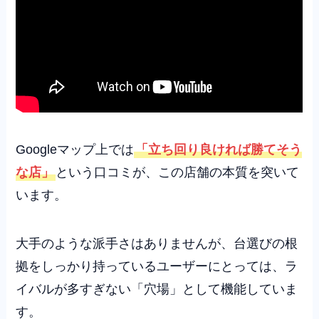
Googleマップ上では
「立ち回り良ければ勝てそう
な店」
という口コミが、この店舗の本質を突いて
います。
大手のような派手さはありませんが、台選びの根
拠をしっかり持っているユーザーにとっては、ラ
イバルが多すぎない「穴場」として機能していま
す。