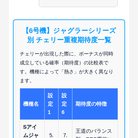
【6号機】ジャグラーシリーズ
別 チェリー重複期待度一覧
チェリーが出現した際に、ボーナスが同時
成立している確率（期待度）の比較表で
す。機種によって「熱さ」が大きく異なり
ます。
設
設
機種名
定
定
期待度の特徴
1
6
Sアイ
王道のバランス
ムジャ
5.
7.