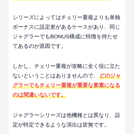
シリーズによってはチェリー重複よりも単独
ボーナスに設定差があるケースがあり、同じ
ジャグラーでもBONUS構成に特徴を持たせ
てあるのが原因です。
しかし、チェリー重複が攻略に全く役に立た
ないということはありませんので、
どのジャ
グラーでもチェリー重複が重要な要素になる
のは間違いないです。
ジャグラーシリーズは他機種とは異なり、設
定が特定できるような演出は皆無です。