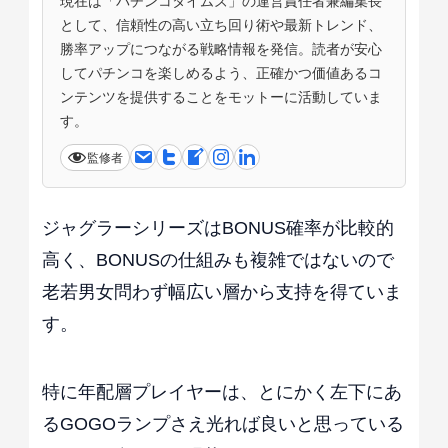
現在は「パチンコタイムズ」の運営責任者兼編集長
として、信頼性の高い立ち回り術や最新トレンド、
勝率アップにつながる戦略情報を発信。読者が安心
してパチンコを楽しめるよう、正確かつ価値あるコ
ンテンツを提供することをモットーに活動していま
す。
監修者
ジャグラーシリーズはBONUS確率が比較的
高く、BONUSの仕組みも複雑ではないので
老若男女問わず幅広い層から支持を得ていま
す。
特に年配層プレイヤーは、とにかく左下にあ
るGOGOランプさえ光れば良いと思っている