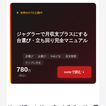
▶ 有料NOTE公開中
ジャグラーで月収支プラスにする
台選び・立ち回り完全マニュアル
店選び
台選び
やめどき
収支管理
テンプレ付き
780
円
noteで読む
（税込）