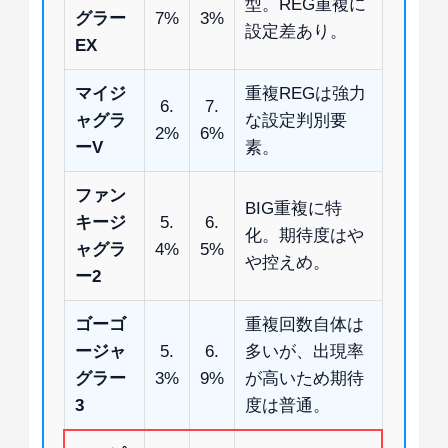
型。REG重複に
グラー
7%
3%
設定差あり。
EX
マイジ
重複REGは強力
6.
7.
ャグラ
な設定判別要
2%
6%
ーV
素。
ファン
BIG重複に特
キージ
5.
6.
化。期待度はや
ャグラ
4%
5%
や控えめ。
ー2
ゴーゴ
重複回数自体は
ージャ
5.
6.
多いが、出現率
グラー
3%
9%
が高いため期待
3
度は普通。