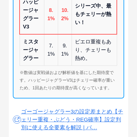
ハッピ
シリーズ中、最
ージャ
8.
10.
もチェリーが熱
グラー
1%
2%
い！
V3
ミスタ
ピエロ重複もあ
7.
9.
ージャ
り、チェリーも
1%
1%
グラー
熱め。
※数値は実戦値および解析値を基にした期待度で
す。ハッピージャグラーV3はチェリー確率が重い
ため、1回あたりの期待度が高くなっています。
ゴーゴージャグラー3の設定差まとめ【チ
ェリー重複・ぶどう・REG確率】設定判
別に使える全要素を解説 | パ…