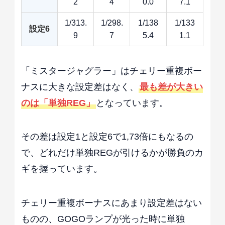
2
4
0.0
7.1
1/313.
1/298.
1/138
1/133
設定6
9
7
5.4
1.1
「ミスタージャグラー」はチェリー重複ボー
ナスに大きな設定差はなく、
最も差が大きい
のは「単独REG」
となっています。
その差は設定1と設定6で1,73倍にもなるの
で、どれだけ単独REGが引けるかが勝負のカ
ギを握っています。
チェリー重複ボーナスにあまり設定差はない
ものの、GOGOランプが光った時に単独