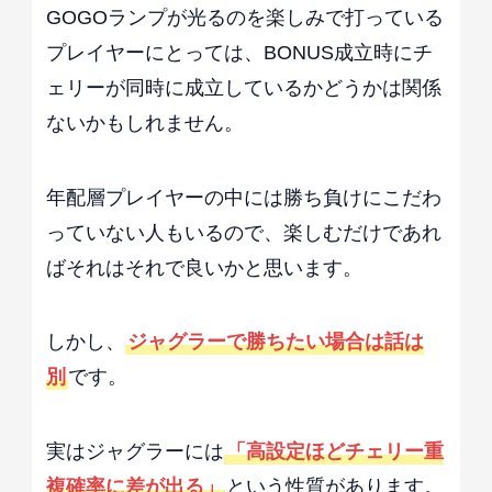
GOGOランプが光るのを楽しみで打っている
プレイヤーにとっては、BONUS成立時にチ
ェリーが同時に成立しているかどうかは関係
ないかもしれません。
年配層プレイヤーの中には勝ち負けにこだわ
っていない人もいるので、楽しむだけであれ
ばそれはそれで良いかと思います。
しかし、
ジャグラーで勝ちたい場合は話は
別
です。
実はジャグラーには
「高設定ほどチェリー重
複確率に差が出る」
という性質があります。