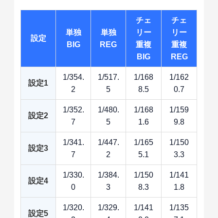
チェ
チェ
単独
単独
リー
リー
設定
BIG
REG
重複
重複
BIG
REG
1/354.
1/517.
1/168
1/162
設定1
2
5
8.5
0.7
1/352.
1/480.
1/168
1/159
設定2
7
5
1.6
9.8
1/341.
1/447.
1/165
1/150
設定3
7
2
5.1
3.3
1/330.
1/384.
1/150
1/141
設定4
0
3
8.3
1.8
1/320.
1/329.
1/141
1/135
設定5