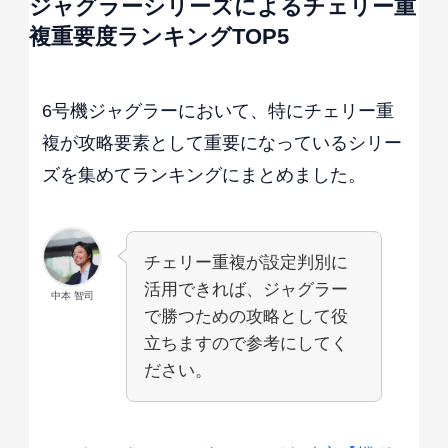
ジャグラーシリーズによるチェリー重
複重要度ランキングTOP5
6号機ジャグラーにおいて、特にチェリー重
複が攻略要素として重要になっているシリー
ズを集めてランキングにまとめました。
チェリー重複が設定判別に
活用できれば、ジャグラー
中本 智司
で勝つための攻略として役
立ちますので参考にしてく
ださい。