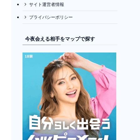
サイト運営者情報
プライバシーポリシー
今夜会える相手をマップで探す