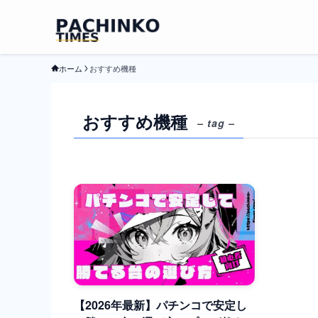
ホーム
おすすめ機種
おすすめ機種
– tag –
【2026年最新】パチンコで安定し