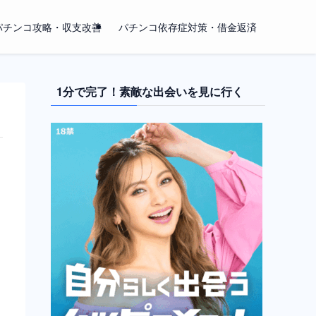
パチンコ攻略・収支改善
パチンコ依存症対策・借金返済
1分で完了！素敵な出会いを見に行く