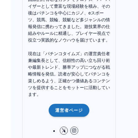
イザーとして豊富な現場経験を積み、その
後はパチンコを中心にカジノ、eスポー
ツ、競馬、競輪、競艇など多ジャンルの情
報発信に携わってきました。遊技業界の仕
組みやルールに精通し、プレイヤー視点で
役立つ実践的なノウハウを届けています。
現在は「パチンコタイムズ」の運営責任者
兼編集長として、信頼性の高い立ち回り術
や最新トレンド、勝率アップにつながる戦
略情報を発信。読者が安心してパチンコを
楽しめるよう、正確かつ価値あるコンテン
ツを提供することをモットーに活動してい
ます。
運営者ページ