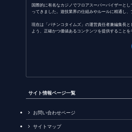
国際的に有名なカジノでフロアスーパーバイザーとし
ってきました。遊技業界の仕組みやルールに精通し、
現在は「パチンコタイムズ」の運営責任者兼編集長と
よう、正確かつ価値あるコンテンツを提供することを
サイト情報ページ一覧
お問い合わせページ
サイトマップ